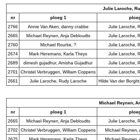
Julie Laroche, R
nr
ploeg 1
ploe
2766
Annie Van Aken, danny crabbe
Julie Laroche,
2665
Michael Reynen, Anja Debloudts
Julie Laroche,
2760
Michael Rourke, ?
Julie Laroche,
2674
Mark Heremans, Karla Theys
Julie Laroche,
2689
dimesh gujadhur, Amisha Gujadhur
Julie Laroche,
2701
Christel Verbruggen, William Coppens
Julie Laroche,
2661
Julie Laroche, Rudy Laroche
Hilde Van der Borght
Michael Reynen, A
nr
ploeg 1
ploe
2665
Michael Reynen, Anja Debloudts
Julie Laroche,
2702
Christel Verbruggen, William Coppens
Michael Reynen, 
2675
Mark Heremans, Karla Theys
Michael Reynen, 