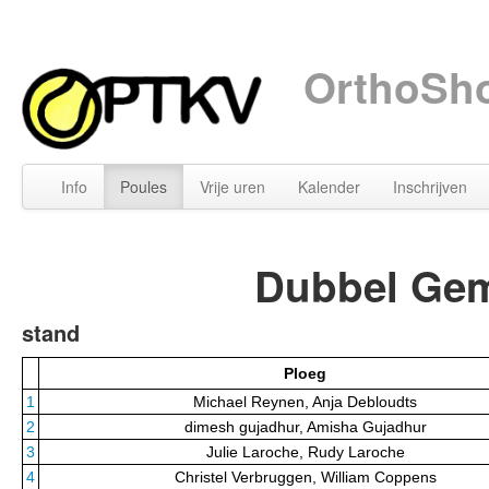
OrthoSho
Info
Poules
Vrije uren
Kalender
Inschrijven
Dubbel Gem
stand
Ploeg
1
Michael Reynen, Anja Debloudts
2
dimesh gujadhur, Amisha Gujadhur
3
Julie Laroche, Rudy Laroche
4
Christel Verbruggen, William Coppens